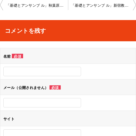
投
「基礎とアンサンブ ル」秋葉原教室202 4-08-22-no0008-1125
「基礎とアンサンブ ル」新宿教室2024-09-06-no0008-1028
稿
ナ
コメントを残す
ビ
ゲ
名前
必須
ー
シ
ョ
メール（公開されません）
必須
ン
サイト