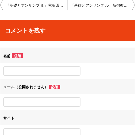
投
「基礎とアンサンブ ル」秋葉原教室202 3-03-17-no0008-1023
「基礎とアンサンブ ル」新宿教室2023-03-29-no0008-1028
稿
ナ
コメントを残す
ビ
ゲ
名前
必須
ー
シ
ョ
メール（公開されません）
必須
ン
サイト