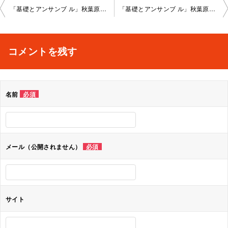
投
「基礎とアンサンブ ル」秋葉原教室202 2-12-08-no0008-1023
「基礎とアンサンブ ル」秋葉原教室202 2-12-13-no0008-1024
稿
ナ
コメントを残す
ビ
ゲ
名前
必須
ー
シ
ョ
メール（公開されません）
必須
ン
サイト