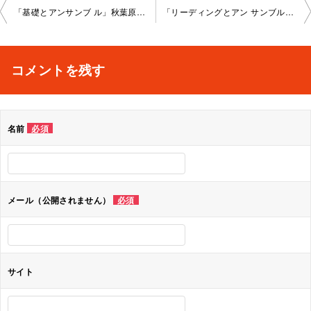
投
「基礎とアンサンブ ル」秋葉原教室202 2-06-21-no0008-1023
「リーディングとアン サンブル」新宿教室2 022-06-24-no0008-1028
稿
ナ
コメントを残す
ビ
ゲ
名前
必須
ー
シ
ョ
メール（公開されません）
必須
ン
サイト