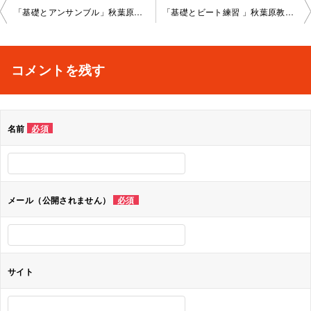
投
「基礎とアンサンブル」秋葉原教室 2022-01-28-no0008-1023
「基礎とビート練習 」秋葉原教室2022-02-08-no0008-1024
稿
ナ
コメントを残す
ビ
ゲ
名前
必須
ー
シ
ョ
メール（公開されません）
必須
ン
サイト