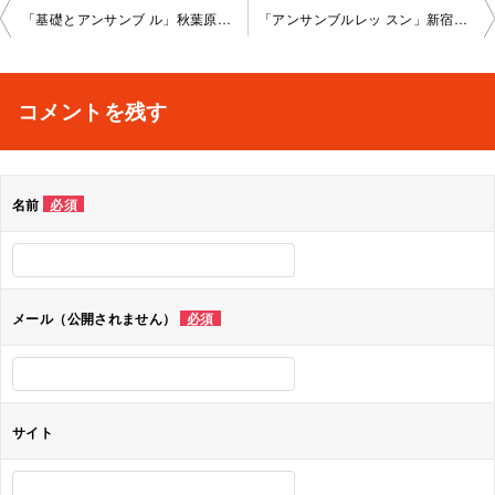
投
「基礎とアンサンブ ル」秋葉原教室202 3-02-03-no0008-1023
「アンサンブルレッ スン」新宿教室202 3-02-10-no0008-1028
稿
ナ
コメントを残す
ビ
ゲ
名前
必須
ー
シ
ョ
メール（公開されません）
必須
ン
サイト