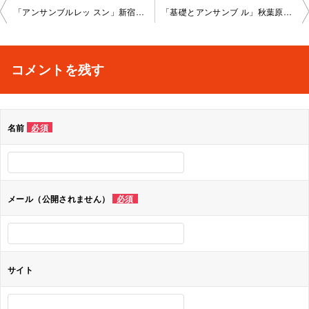
投
「アンサンブルレッ スン」新宿教室202 3-01-30-no0008-1021
「基礎とアンサンブ ル」秋葉原教室202 2-02-08-no0008-1024
稿
ナ
コメントを残す
ビ
ゲ
名前
必須
ー
シ
ョ
メール（公開されません）
必須
ン
サイト