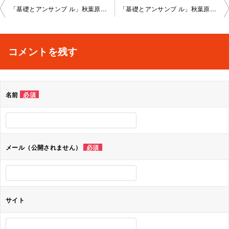
投
「基礎とアンサンブ ル」秋葉原教室202 2-02-22-no0008-1023
「基礎とアンサンブ ル」秋葉原教室202 2-02-24-no0008-1025
稿
ナ
コメントを残す
ビ
ゲ
名前
必須
ー
シ
ョ
メール（公開されません）
必須
ン
サイト