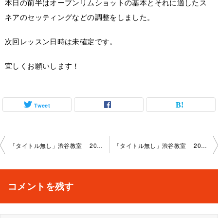
本日の前半はオープンリムショットの基本とそれに適したス
ネアのセッティングなどの調整をしました。
次回レッスン日時は未確定です。
宜しくお願いします！
Tweet
投
「タイトル無し」渋谷教室 2023-8-20-no0053-1086
「タイトル無し」渋谷教室 2023-9-24-no0053-1086
稿
ナ
コメントを残す
ビ