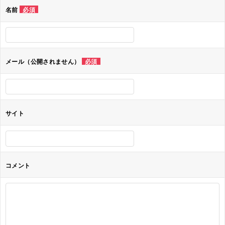
ゲ
名前
必須
ー
シ
ョ
メール（公開されません）
必須
ン
サイト
コメント