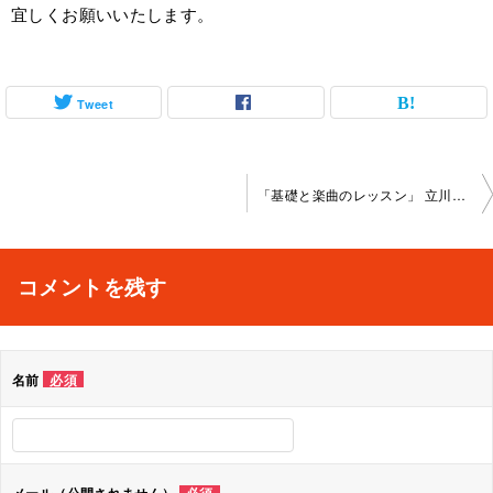
宜しくお願いいたします。
Tweet
投
「基礎と楽曲のレッスン」 立川教室 2024-7-17-no0099-1147
稿
ナ
コメントを残す
ビ
ゲ
名前
必須
ー
シ
ョ