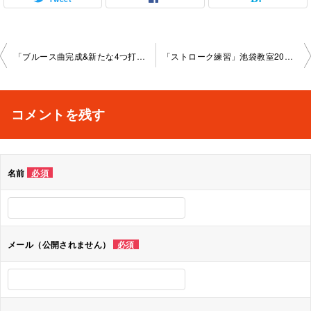
投
「ブルース曲完成&新たな4つ打ちパターン練習」池袋教室2024-2-05-­no0032-­1138
「ストローク練習」池袋教室2024-3-11-­no0032-­1138
稿
ナ
コメントを残す
ビ
ゲ
名前
必須
ー
シ
ョ
メール（公開されません）
必須
ン