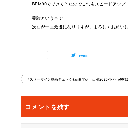
BPM90でできてきたのでこれもスピードアッ
受験という事で
次回が一旦最後になりますが、よろしくお願いしま
Tweet
投
「スターマイン動画チェック&新曲開始」出張2025-1-7-­no0032-­
稿
ナ
コメントを残す
ビ
ゲ