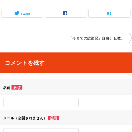
Tweet
投
「今までの総復習」自由ヶ 丘教室2022-03-29-no0032-­1080
稿
ナ
コメントを残す
ビ
ゲ
名前
必須
ー
シ
ョ
メール（公開されません）
必須
ン