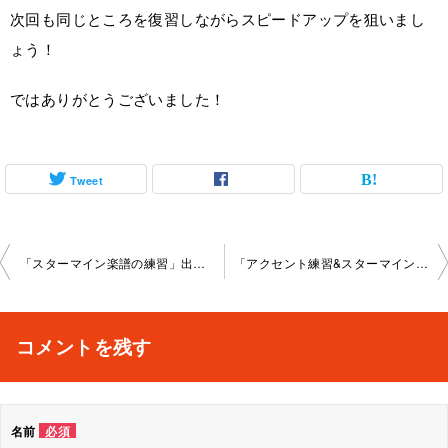
次回も同じところを復習しながらスピードアップを狙いまし
ょう！
ではありがとうございました！
Tweet
投
「スターマイン楽譜の練習」出張2024-10-10-­no0032-­1144
「アクセント練習&スターマイン練習」出張2024-10-24-­no0032-­1144
稿
ナ
コメントを残す
ビ
ゲ
名前
必須