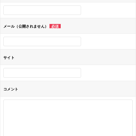
ー
シ
ョ
メール（公開されません）
必須
ン
サイト
コメント