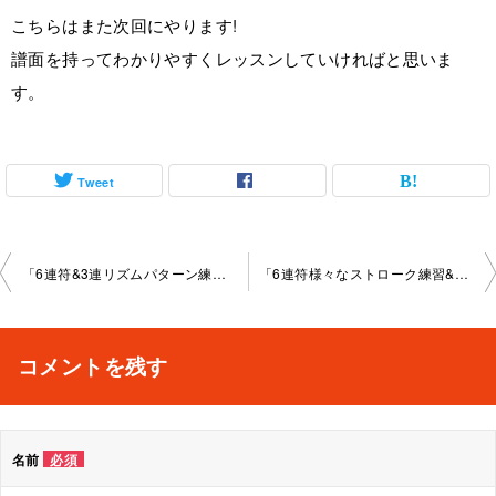
こちらはまた次回にやります!
譜面を持ってわかりやすくレッスンしていければと思いま
す。
Tweet
投
「6連符&3連リズムパターン練習」池袋教室2023-12-26-­no0032-­1138
「6連符様々なストローク練習&ブルース曲練習」池袋教室2024-1-29-­no0032-­1138
稿
ナ
コメントを残す
ビ
ゲ
名前
必須
ー