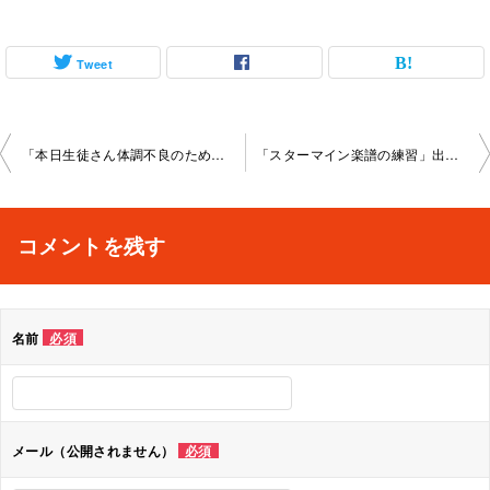
Tweet
投
「本日生徒さん体調不良のためお休み」池袋教室2024-9-16-­no0032-­1138
「スターマイン楽譜の練習」出張2024-10-10-­no0032-­1144
稿
ナ
コメントを残す
ビ
ゲ
名前
必須
ー
シ
ョ
メール（公開されません）
必須
ン