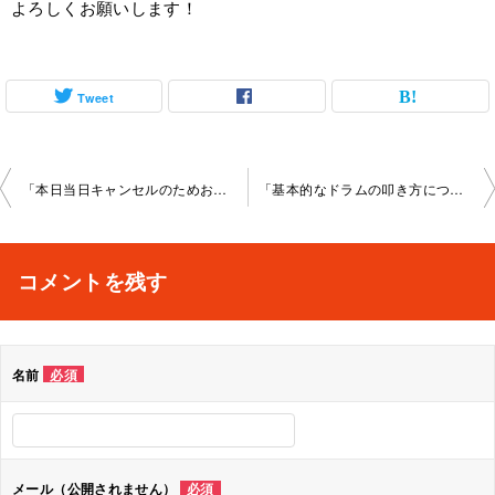
よろしくお願いします！
Tweet
投
「本日当日キャンセルのためお休み」池袋教室2024-5-7-­no0032-­1138
「基本的なドラムの叩き方について」出張2024-5-31-­no0032-­1144
稿
ナ
コメントを残す
ビ
ゲ
名前
必須
ー
シ
ョ
メール（公開されません）
必須