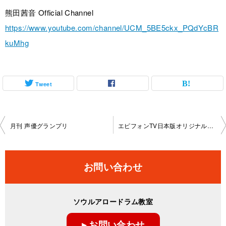
熊田茜音 Official Channel
https://www.youtube.com/channel/UCM_5BE5ckx_PQdYcBR
kuMhg
Tweet
投
月刊 声優グランプリ
エピフォンTV日本版オリジナルシリーズ Epiphone For Every Challenge
稿
ナ
お問い合わせ
ビ
ゲ
ソウルアロードラム教室
ー
▸ お問い合わせ