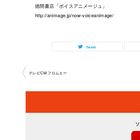
徳間書店「ボイスアニメージュ」
http://animage.jp/now-voiceanimage/
Tweet
投
テレビCM フロムエー
稿
ナ
ビ
ソ
ゲ
ー